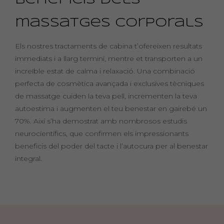
Beneficis dels
based on
how the
massatges corporals
website is
used.
Els nostres tractaments de cabina t’ofereixen resultats
immediats i a llarg termini, mentre et transporten a un
Experience
increïble estat de calma i relaxació. Una combinació
In order for
perfecta de cosmètica avançada i exclusives tècniques
our website
de massatge cuiden la teva pell, incrementen la teva
to perform
autoestima i augmenten el teu benestar en gairebé un
as well as
70%. Així s’ha demostrat amb nombrosos estudis
possible
during your
neurocientífics, que confirmen els impressionants
visit. If you
beneficis del poder del tacte i l’autocura per al benestar
refuse these
integral.
cookies,
some
functionality
will
disappear
from the