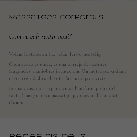
Necessary
These
Massatges Corporals
cookies are
not
optional.
Com et vols sentir avui?
They are
needed for
the
Volem fer-te sentir bé, volem fer-te més feliç.
website to
Cada sessió és única, és una barreja de textures,
function.
fragàncies, maniobres i sensacions. Un motiu per estimar
el teu cos i dedicar-li tota l’atenció que mereix.
Statistics
És una ocasió per experimentar l’autèntic poder del
In order for
tacte, l’energia d’un massatge que canvia el teu estat
us to
d’ànim.
improve the
website's
functionality
and
structure,