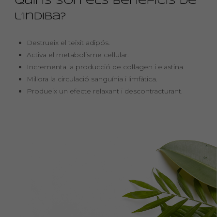
Quins són els beneficis de
l’Indiba?
Destrueix el teixit adipós.
Activa el metabolisme cel·lular.
Incrementa la producció de col·lagen i elastina.
Millora la circulació sanguínia i limfàtica.
Produeix un efecte relaxant i descontracturant.