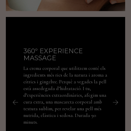
360º EXPERIENCE
MASSAGE
L
i
La crema corporal que utilitzem conté els
c
ingredients més rics de la natura i aroma a
p
cítrics i gingebre. Perquè a vegades la pell
d
està assedegada d’hidratació. I tu,
u
d’experiències extraordinàries, afegim una
a
cura extra, una mascareta corporal amb
m
textura sublim, per revelar una pell més
m
nutrida, elàstica i sedosa. Durada 90
minuts.