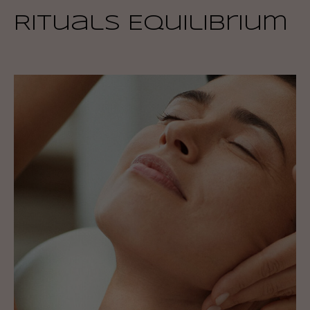
website.
Rituals Equilibrium
Marketing
By sharing
your
interests
and
behavior as
you visit
our site, you
increase the
chance of
seeing
personalized
content and
offers.