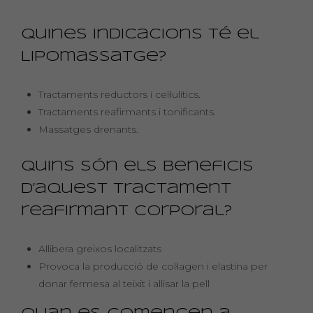
Quines indicacions té el
Lipomassatge?
Tractaments reductors i cel·lulítics.
Tractaments reafirmants i tonificants.
Massatges drenants.
Quins són els beneficis
d’aquest tractament
reafirmant corporal?
Allibera greixos localitzats
Provoca la producció de col·lagen i elastina per
donar fermesa al teixit i allisar la pell