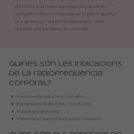
d’INDIBA estimulen la producció natural de
col·lagen, milloren l’elasticitat de la pell i li aporten
una aparença més ferma, rejovenida i amb
resultats que perduren en el temps.
Quines són les indicacions
de la radiofreqüència
corporal?
Tractaments reductors i cel·lulítics.
Tractaments reafirmants i tonificants.
Massatges drenants.
Tractaments descontracturants i relaxants.