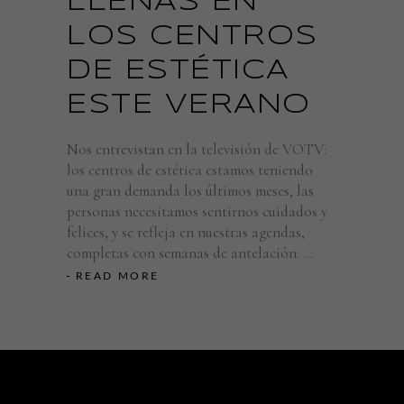
LLENAS EN
LOS CENTROS
DE ESTÉTICA
ESTE VERANO
Nos entrevistan en la televisión de VOTV:
los centros de estética estamos teniendo
una gran demanda los últimos meses, las
personas necesitamos sentirnos cuidados y
felices, y se refleja en nuestras agendas,
completas con semanas de antelación.
READ MORE