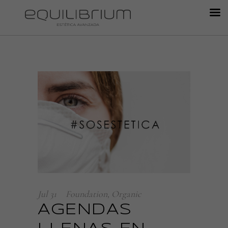
Jul
31
Foundation
,
Organic
AGENDAS