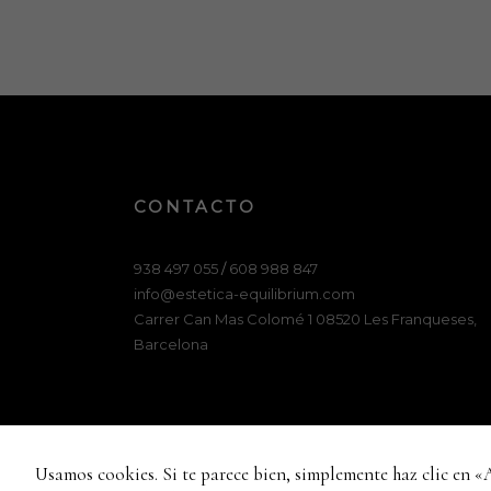
CONTACTO
938 497 055
/
608 988 847
info@estetica-equilibrium.com
Carrer Can Mas Colomé 1 08520 Les Franqueses,
Barcelona
Usamos cookies. Si te parece bien, simplemente haz clic en «