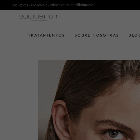
938 497 055
/
608 988 847
/
info@estetica-equilibrium.com
TRATAMIENTOS
SOBRE NOSOTRAS
BLO