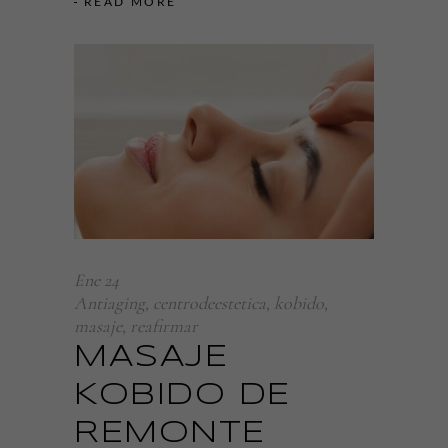
READ MORE
Ene
24
Antiaging
,
centrodeestetica
,
kobido
,
masaje
,
reafirmar
MASAJE
KOBIDO DE
REMONTE