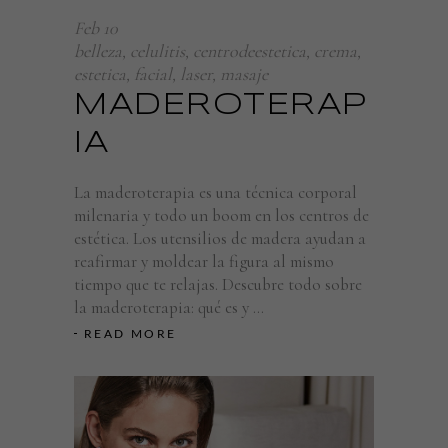
Feb
10
Experiencia
belleza
,
celulitis
,
centrodeestetica
,
crema
,
Para que
estetica
,
facial
,
laser
,
masaje
nuestra web
funcione lo
MADEROTERAP
mejor posible
IA
durante tu
visita. Si
rechaza estas
La maderoterapia es una técnica corporal
cookies,
milenaria y todo un boom en los centros de
algunas
estética. Los utensilios de madera ayudan a
funcionalidades
reafirmar y moldear la figura al mismo
desaparecerán
tiempo que te relajas. Descubre todo sobre
de la web.
la maderoterapia: qué es y
READ MORE
Marketing
Al compartir
tus intereses y
comportamiento
mientras visitas