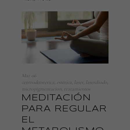
Mar
06
centrodeestetica
,
estetica
,
laser
,
laserdiodo
,
micropigmentacion
,
tratamientos
MEDITACIÓN
PARA REGULAR
EL
Necesarias