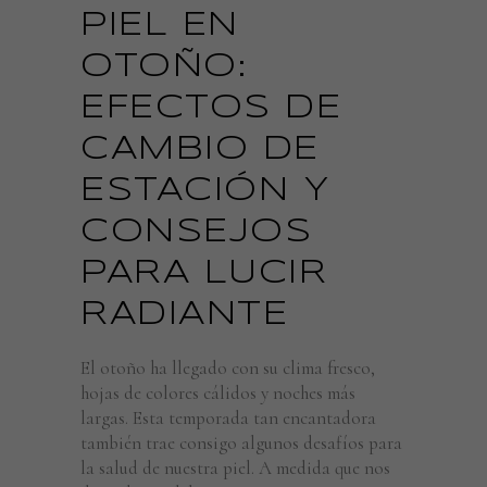
PIEL EN
OTOÑO:
EFECTOS DE
CAMBIO DE
ESTACIÓN Y
CONSEJOS
PARA LUCIR
RADIANTE
El otoño ha llegado con su clima fresco,
hojas de colores cálidos y noches más
largas. Esta temporada tan encantadora
también trae consigo algunos desafíos para
la salud de nuestra piel. A medida que nos