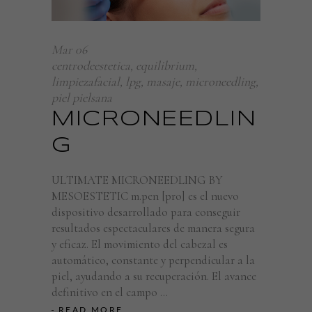
Mar
06
centrodeestetica
,
equilibrium
,
limpiezafacial
,
lpg
,
masaje
,
microneedling
,
piel pielsana
MICRONEEDLIN
G
ULTIMATE MICRONEEDLING BY
MESOESTETIC m.pen [pro] es el nuevo
dispositivo desarrollado para conseguir
resultados espectaculares de manera segura
y eficaz. El movimiento del cabezal es
automático, constante y perpendicular a la
piel, ayudando a su recuperación. El avance
definitivo en el campo
READ MORE