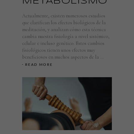
METABOLISMO
Estas
cookies no
Actualmente, existen numerosos estudios
son
opcionales.
que clarifican los efectos biológicos de la
Son
meditación, y analizan cómo esta técnica
necesarias
cambia nuestra fisiología a nivel sistémico,
para que
celular e incluso genético. Estos cambios
funcione la
fisiológicos tienen unos efectos muy
web.
beneficiosos en muchos aspectos de la
READ MORE
Estadísticas
Para que
podamos
mejorar la
funcionalidad
y estructura
de la web, en
base a cómo
se usa la web.