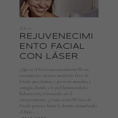
nuestro sitio,
aumentas la
posibilidad de
ver contenido y
ofertas
Feb
10
personalizados.
REJUVENECIMI
ENTO FACIAL
CON LÁSER
¿Qué es el Fotorejuvenecimiento?Es un
tratamiento cutáneo mediante láser de
Diodo que elimina y previene manchas y
arrugas, dando a la piel luminosidad e
hidratación, retrasando así el
envejecimiento. ¿Cómo actúa?El láser de
Diodo penetra hasta la dermis estimulando
el flujo