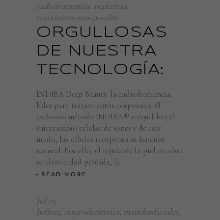
radiofrecuencia
,
reafirmar
,
tratamientoscorporales
ORGULLOSAS
DE NUESTRA
TECNOLOGÍA:
INDIBA Deep Beauty: la radiofrecuencia
líder para tratamientos corporales El
exclusivo método INDIBA® reequilibra el
intercambio celular de iones y de este
modo, las células recuperan su función
natural. Por ello, el tejido de la piel recobra
su elasticidad perdida, la
READ MORE
Jul
05
belleza
,
centrodeestetica
,
manchasfaciales
,