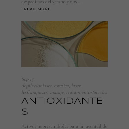
despedimos del verano y nos
READ MORE
Sep
15
depilacionlaser
,
estetica
,
laser
,
lesfranqueses
,
masaje
,
tratamientosfaciales
ANTIOXIDANTE
S
Activos imprescindibles para la juventud de