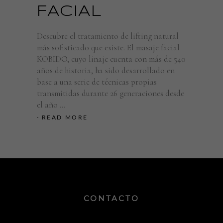
FACIAL
Descubre el tratamiento de lifting natural
más sofisticado que existe. El masaje facial
KOBIDO, cuyo linaje cuenta con más de 540
años de historia, ha sido desarrollado en
base a una serie de técnicas propias
transmitidas durante 26 generaciones desde
el año
READ MORE
CONTACTO