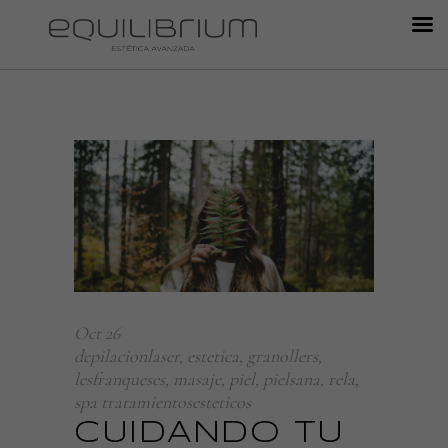
Oct
26
depilacionlaser
,
estetica
,
granollers
,
lesfranqueses
,
masaje
,
piel
,
pielsana
,
rela
,
spa tratamientosesteticos
CUIDANDO TU