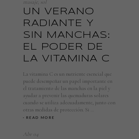
masaje
,
sol
UN VERANO
RADIANTE Y
SIN MANCHAS:
EL PODER DE
LA VITAMINA C
La vitamina C es un nutriente esencial que
puede desempeñar un papel importante en
el tratamiento de las manchas en la piel y
ayudar a prevenir las quemaduras solares
cuando se utiliza adecuadamente, junto con
otras medidas de protección. Si
READ MORE
Abr
04