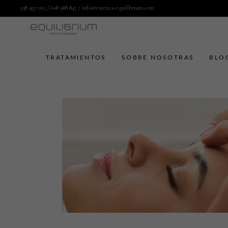
938 497 055
/
608 988 847
/
info@estetica-equilibrium.com
TRATAMIENTOS
SOBRE NOSOTRAS
BLO