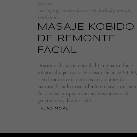
Ene
24
Antiaging
,
centrodeestetica
,
kobido
,
masaje
,
reafirmar
MASAJE KOBIDO
DE REMONTE
FACIAL
Descubre el tratamiento de lifting natural más
sofisticado que existe. El masaje facial KOBIDO,
cuyo linaje cuenta con más de 540 años de
historia, ha sido desarrollado en base a una seri
de técnicas propias transmitidas durante 26
generaciones desde el año
READ MORE