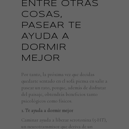
ENTRE OTRAS
COSAS,
PASEAR TE
AYUDA A
DORMIR
MEJOR
Por tanto, la próxima vez que decidas
quedarte sentado en el sofá piensa en salir a
pasear un rato, porque, además de disfrutar
del paisaje, obtendrás beneficios tanto
psicológicos como físicos.
1. Te ayuda a dormir mejor
Caminar ayuda a liberar serotonina (5-HT),
un neurotransmisor que deriva de un