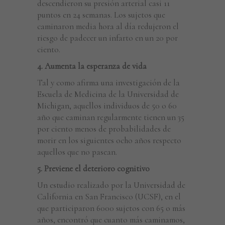
descendieron su presión arterial casi 11
puntos en 24 semanas. Los sujetos que
caminaron media hora al día redujeron el
riesgo de padecer un infarto en un 20 por
Necessary
ciento.
These
cookies are
4. Aumenta la esperanza de vida
not
Tal y como afirma una investigación de la
optional.
They are
Escuela de Medicina de la Universidad de
needed for
Michigan, aquellos individuos de 50 o 60
the
año que caminan regularmente tienen un 35
website to
por ciento menos de probabilidades de
function.
morir en los siguientes ocho años respecto
aquellos que no pasean.
5. Previene el deterioro cognitivo
Statistics
In order for
Un estudio realizado por la Universidad de
us to
California en San Francisco (UCSF), en el
improve the
que participaron 6000 sujetos con 65 o más
website's
años, encontró que cuanto más caminamos,
functionality