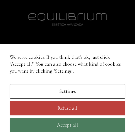
We serve cookies. If you think that's ok, just click
HORARI
"Accept all". You can also choose what kind of cookies
you want by clicking "Settings".
Dilluns – divendres: de 9:30 a 20:30h
Settings
Dissabtes: de 9:30 a 13:30h
Refuse all
CONDICIONS D’ÚS
AVÍS LEGAL
POLÍTICA DE
Accept all
COOKIES