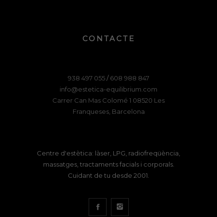
disappear
from the
website.
CONTACTE
Marketing
By sharing
938 497 055
/
608 988 847
your
info@estetica-equilibrium.com
interests
Carrer Can Mas Colomé 1 08520 Les
and
Franqueses, Barcelona
behavior as
you visit
our site, you
increase the
Centre d'estètica: làser, LPG, radiofreqüència,
chance of
seeing
massatges, tractaments facials i corporals.
personalized
Cuidant de tu desde 2001.
content and
offers.